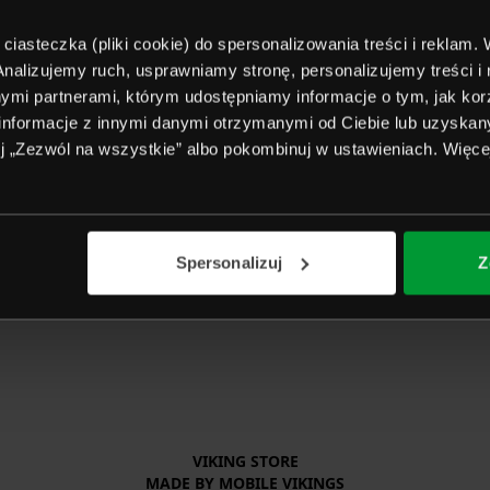
 ciasteczka (pliki cookie) do spersonalizowania treści i reklam.
. Analizujemy ruch, usprawniamy stronę, personalizujemy treści i
ymi partnerami, którym udostępniamy informacje o tym, jak korz
informacje z innymi danymi otrzymanymi od Ciebie lub uzyskan
nij „Zezwól na wszystkie” albo pokombinuj w ustawieniach. Więce
Spersonalizuj
Z
VIKING STORE

MADE BY MOBILE VIKINGS