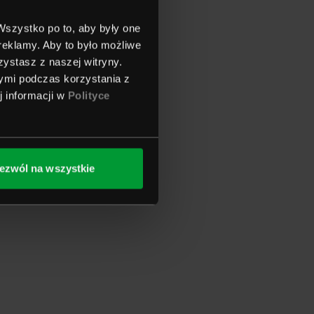
 Wszystko po to, aby były one
 reklamy. Aby to było możliwe
ystasz z naszej witryny.
ymi podczas korzystania z
j informacji w
Polityce
ezwól na wszystkie